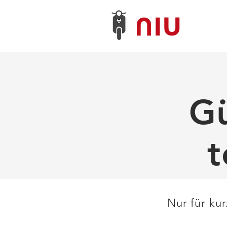
Gü
t
Nur für ku