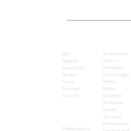
Elektroroller
Zubehör
Accessories
NIU
Akku´s
Segway
Aufkleber
Super Soco
Gepäckträger
Horwin
Helme
Tinbot
Reifen
Trittbrett
Scheiben
Sur-ron
Schlösser
Planen
Topcases
Finden
Winterartikel
Produktsuche