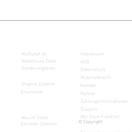
Angebote
NiuStore.de
NiuOutlet.de
Impressum
Warehouse Deals
AGB
Sonderangebote
Datenschutz
Widerrufsrecht
NIU
Original Zubehör
Kontakt
Ersatzteile
Partner
Zahlungsinformationen
Support
Aktuell
NIU Store Frankfurt
Neu im Store
© Copyright
Escooter Zubehör
24/7