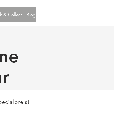
k & Collect
Blog
ine
ur
ecialpreis!