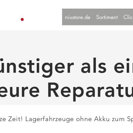
niustore.de
Sortiment
Clic
nstiger als e
eure Reparat
rze Zeit! Lagerfahrzeuge ohne Akku zum Sp